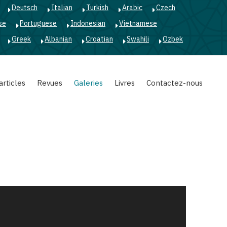
Deutsch
Italian
Turkish
Arabic
Czech
se
Portuguese
Indonesian
Vietnamese
Greek
Albanian
Croatian
Swahili
Ozbek
articles
Revues
Galeries
Livres
Contactez-nous