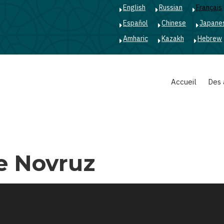
English
Russian
Français
Español
Chinese
Japane
Amharic
Kazakh
Hebrew
Main
Accueil
Des 
navigation
e Novruz