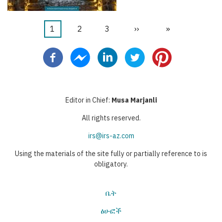
Current
1
ገጽ
2
ገጽ
3
Next
››
Last
»
Pagination
page
page
page
Editor in Chief:
Musa Marjanli
All rights reserved.
irs@irs-az.com
Using the materials of the site fully or partially reference to is
obligatory.
ቤት
ፅሁፎች