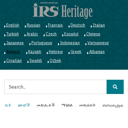
Skip
to
main
content
English
Russian
Français
Deutsch
Italian
Turkish
Arabic
Czech
Español
Chinese
Japanese
Portuguese
Indonesian
Vietnamese
Amharic
Kazakh
Hebrew
Greek
Albanian
Croatian
Swahili
Ozbek
ፈልግ
Main
ቤት
ፅሁፎች
መጽሔቶች
ማዕከለ
መጽሐፍት
ബന്ധപ്പെടുക
navigation