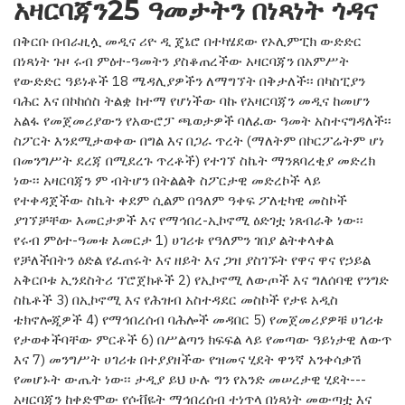
አዛርባጃን25 ዓመታትን በነጻነት ጎዳና
በቅርቡ በብራዚሏ መዲና ሪዮ ዲ ጄኔሮ በተካሄደው የኦሊምፒክ ውድድር
በነጻነት ጉዞ ሩብ ምዕተ-ዓመትን ያስቆጠረችው አዛርባጃን በአምሥት
የውድድር ዓይነቶች 18 ሜዳሊያዎችን ለማግኘት በቅታለች፡፡ በካስፒያን
ባሕር እና በኮከሰስ ትልቋ ከተማ የሆነችው ባኩ የአዛርባጃን መዲና ከመሆን
አልፋ የመጀመሪያውን የአውሮፓ ጫወታዎች ባለፈው ዓመት አስተናግዳለች፡፡
ስፖርት እንደሚታወቀው በግል እና በጋራ ጥረት (ማለትም በኮርፖሬትም ሆነ
በመንግሥት ደረጃ በሚደረጉ ጥረቶች) የተገኘ ስኬት ማንጸባረቂያ መድረክ
ነው፡፡ አዛርባጃን ም ብትሆን በትልልቅ ስፖርታዊ መድረኮች ላይ
የተቀዳጀችው ስኬት ቀደም ሲልም በዓለም ዓቀፍ ፖለቲካዊ መስኮች
ያገኘቻቸው እመርታዎች እና የማኅበረ-ኢኮኖሚ ዕድገቷ ነጸብራቅ ነው፡፡
የሩብ ምዕተ-ዓመቱ እመርታ 1) ሀገሪቱ የዓለምን ገበያ ልትቀላቀል
የቻለችበትን ዕድል የፈጠሩት እና ዘይት እና ጋዝ ያስገኙት የዋና ዋና የኃይል
አቅርቦቱ ኢንደስትሪ ፕሮጀክቶች 2) የኢኮኖሚ ለውጦች እና ግለሰባዊ የንግድ
ስኬቶች 3) በኢኮኖሚ እና የሕዝብ አስተዳደር መስኮች የታዩ አዲስ
ቴክኖሎጂዎች 4) የማኅበረሰብ ባሕሎች መዳበር 5) የመጀመሪያዎቹ ሀገሪቱ
የታወቀችባቸው ምርቶች 6) በሥልጣን ክፍፍል ላይ የመጣው ዓይነታዊ ለውጥ
እና 7) መንግሥት ሀገሪቱ በተያያዘችው የዝመና ሂደት ዋንኛ አንቀሳቃሽ
የመሆኑት ውጤት ነው፡፡ ታዲያ ይህ ሁሉ ግን የአንድ መሠረታዊ ሂደት---
አዛርባጃን ከቀድሞው የሶቭዬት ማኅበረሰብ ተነጥላ በነጻነት መውጣቷ እና