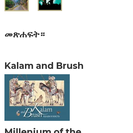
መጽሐፍት።
Kalam and Brush
Millenium of the