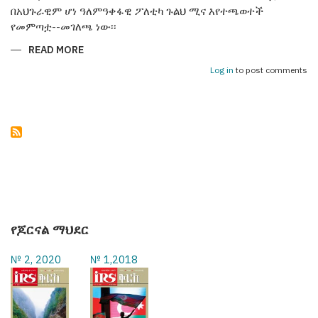
በአህጉራዊም ሆነ ዓለምዓቀፋዊ ፖለቲካ ጉልህ ሚና እየተጫወተች
የመምጣቷ--መገለጫ ነው፡፡
READ MORE
ABOUT
አዛርባጃን25
ዓመታትን
Log in
to post comments
በነጻነት
ጎዳና
የጆርናል ማህደር
№ 2, 2020
№ 1,2018